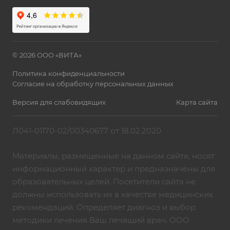
© 2026 ООО «ВИТА»
Политика конфиденциальности
Согласие на обработку персональных данных
Версия для слабовидящих
Карта сайта
Л041-01170-02/00340677 от 18.02.2020
Материалы, размещенные на данном сайте, носят
информационный характер и предназначены для
образовательных целей. Посетители сайта не
должны использовать их в качестве медицинских
рекомендаций. Определяет диагноз и выбор
методики лечения Ваш лечащий врач. ООО