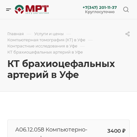
+7(347) 201-11-37
Круглосуточно
—
—
Главная
Услуги и цены
—
Компьютерная томография (КТ) в Уфе
—
Контрастные исследования в Уфе
КТ брахиоцефальных артерий в Уфе
КТ брахиоцефальных
артерий в Уфе
A06.12.058 Компьютерно-
3400 ₽