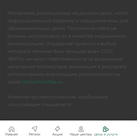
Материалы, размещенные на данном сайте, носят
информационный характер и предназначены для
образовательных целей. Посетители сайта не
должны использовать их в качестве медицинских
рекомендаций. Определяет диагноз и выбор
методики лечения Ваш лечащий врач. ООО
«ВИТА» не несет ответственности за возможные
негативные последствия, возникшие в результате
использования информации, размещённой на
сайте
https://mrtshka.ru
Имеются противопоказания, необходима
консультация специалиста
Главная
Регион
Акции
Наши центры
Цены и услуги