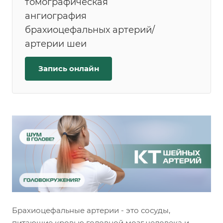
томографическая
ангиография
брахиоцефальных артерий/
артерии шеи
Запись онлайн
Брахиоцефальные артерии - это сосуды,
питающие кровью головной мозг человека и