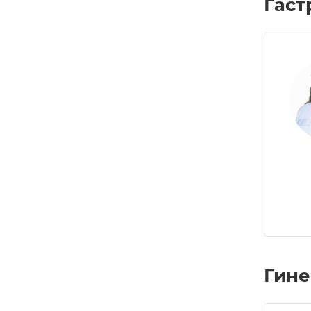
Гаст
Гине