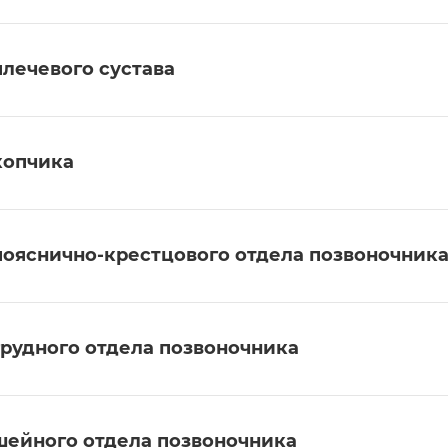
плечевого сустава
копчика
пояснично-крестцового отдела позвоночник
грудного отдела позвоночника
шейного отдела позвоночника