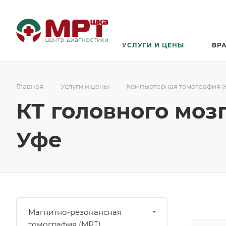
УСЛУГИ И ЦЕНЫ
ВР
—
—
Главная
Услуги и цены
Компьютерная томография (К
КТ головного моз
Уфе
Магнитно-резонансная
томография (МРТ)