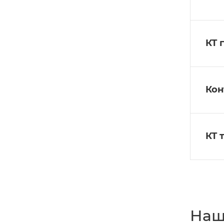
КТ 
Кон
КТ 
Наш