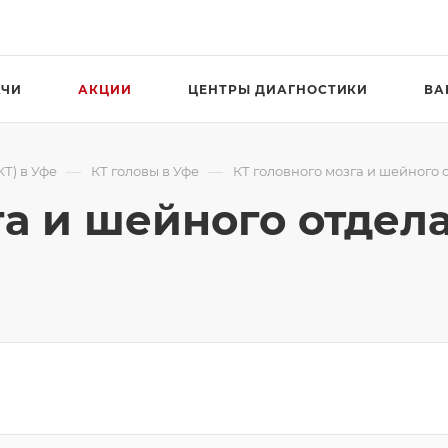
АЧИ
АКЦИИ
ЦЕНТРЫ ДИАГНОСТИКИ
ВА
—
—
Т) в Уфе
КТ головы в Уфе
КТ головного мозга и шейного 
га и шейного отдел