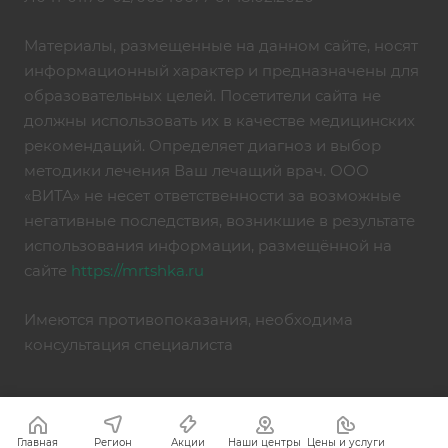
Материалы, размещенные на данном сайте, носят
информационный характер и предназначены для
образовательных целей. Посетители сайта не
должны использовать их в качестве медицинских
рекомендаций. Определяет диагноз и выбор
методики лечения Ваш лечащий врач. ООО
«ВИТА» не несет ответственности за возможные
негативные последствия, возникшие в результате
использования информации, размещённой на
сайте
https://mrtshka.ru
Имеются противопоказания, необходима
консультация специалиста
Главная
Регион
Акции
Наши центры
Цены и услуги