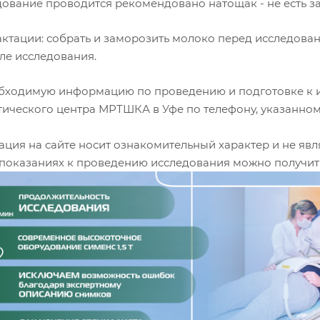
едование проводится рекомендовано натощак - не есть з
лактации: собрать и заморозить молоко перед исследова
ле исследования.
бходимую информацию по проведению и подготовке к и
тического центра МРТШКА в Уфе по телефону, указанному
ция на сайте носит ознакомительный характер и не явл
показаниях к проведению исследования можно получить 