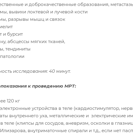
чественные и доброкачественные образования, метастаз
мы, вывихи локтевой и лучевой кости
омы, разрывы мышц и связок
миелит
т и бурсит
ну, абсцессы мягких тканей,
ты, тендиниты
 патологии
ость исследования: 40 минут.
показания к проведению МРТ:
ее 120 кг
 электронные устройства в теле (кардиостимулятор, нер
аты внутреннего уха, металлические и электрические и
 в теле (клипсы для сосудов, аневризм, осколки в глазни
Илизарова, внутриматочные спирали и т.д., если нет па