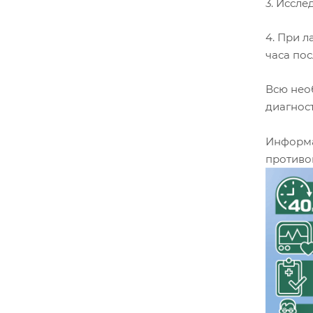
3. Иссл
4. При 
часа пос
Всю нео
диагнос
Информа
противо