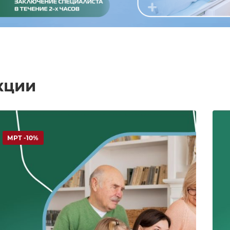
кции
МРТ -10%