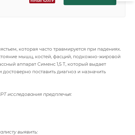
ночью 4200 ₽
пястьем, которая часто травмируется при падениях.
стояние мышц, костей, фасций, подкожно-жировой
сный аппарат Сименс 1,5 Т, который выдает
 достоверно поставить диагноз и назначить
РТ исследования предплечья:
алисту выявить: