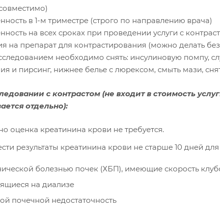
совместимо)
нность в 1-м триместре (строго по направлению врача)
енность на всех сроках при проведении услуги с контра
ия на препарат для контрастирования (можно делать без
сследованием необходимо снять: инсулиновую помпу, слу
я и пирсинг, нижнее белье с люрексом, смыть мази, сня
ледовании с контрастом
(не входит в стоимость усл
ается отдельно):
о оценка креатинина крови не требуется.
сти результаты креатинина крови не старше 10 дней для
нической болезнью почек (ХБП), имеющие скорость клу
ящиеся на диализе
рой почечной недостаточность