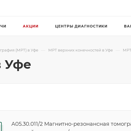
АЧИ
АКЦИИ
ЦЕНТРЫ ДИАГНОСТИКИ
ВА
—
—
графия (МРТ) в Уфе
МРТ верхних конечностей в Уфе
МРТ
в Уфе
A05.30.011/2 Магнитно-резонансная томог