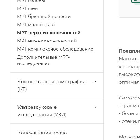
МРТ головы
МРТ шеи
МРТ брюшной полости
МРТ малого таза
МРТ верхних конечностей
МРТ нижних конечностей
МРТ комплексное обследование
Предпл
Дополнительные МРТ-
Магнитн
исследования
клетчат
высокот
Компьютерная томография
оптимал
(КТ)
Симптом
- травма
Ультразвуковые
- боли 
исследования (УЗИ)
- отеки,
Консультация врача
Магнитн