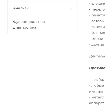
- злока
Анализы
- перело
- гемат
- остео
Функциональная
- синови
диагностика
- флегмо
- миози
- другие
Длительн
Противо
- вес бол
- любые
имплант
- металл
аппарат 