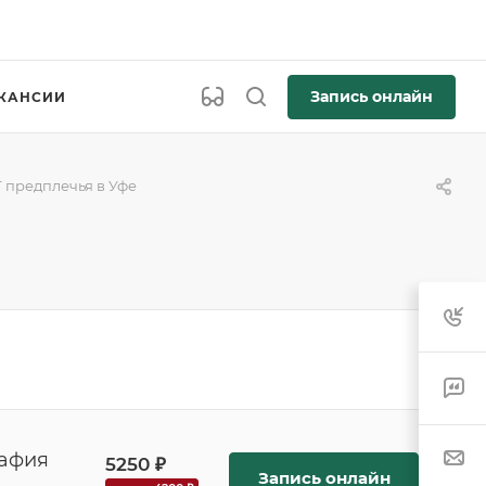
Запись онлайн
КАНСИИ
 предплечья в Уфе
рафия
5250 ₽
Запись онлайн