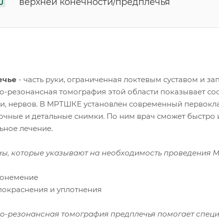
верхней конечности/предплечья
ечье
- часть руки, ограниченная локтевым суставом и за
о-резонансная томография этой области показывает со
ки, нервов. В МРТШКЕ установлен современный первоклас
очные и детальные снимки. По ним врач сможет быстро и
ьное лечение.
ы, которые указывают на необходимость проведения М
и онемение
 покраснения и уплотнения
о-резонансная томография предплечья помогает специ