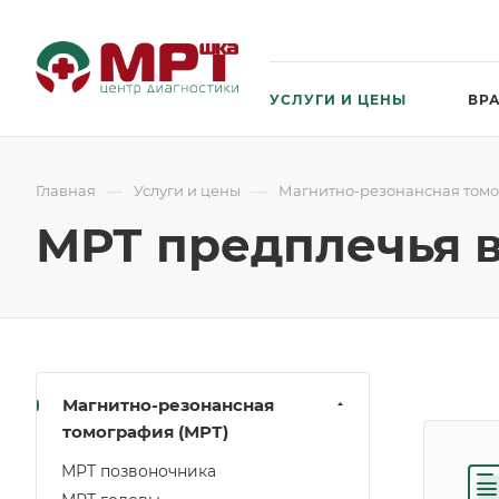
УСЛУГИ И ЦЕНЫ
ВР
—
—
Главная
Услуги и цены
Магнитно-резонансная томо
МРТ предплечья 
Магнитно-резонансная
томография (МРТ)
МРТ позвоночника