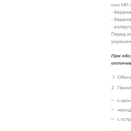
оно МР-
- береме
- берем
- аллерг
Перед и
украшени
При обс
оплачив
Обычн
Прине
с хро
наход
с ост