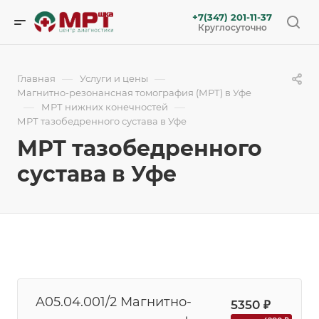
+7(347) 201-11-37
Круглосуточно
—
—
Главная
Услуги и цены
Магнитно-резонансная томография (МРТ) в Уфе
—
—
МРТ нижних конечностей
МРТ тазобедренного сустава в Уфе
МРТ тазобедренного
сустава в Уфе
A05.04.001/2 Магнитно-
5350 ₽