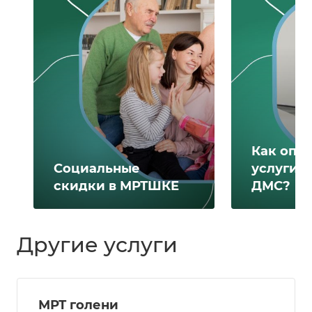
Как опл
Социальные
услуги 
скидки в МРТШКЕ
ДМС?
Другие услуги
МРТ голени