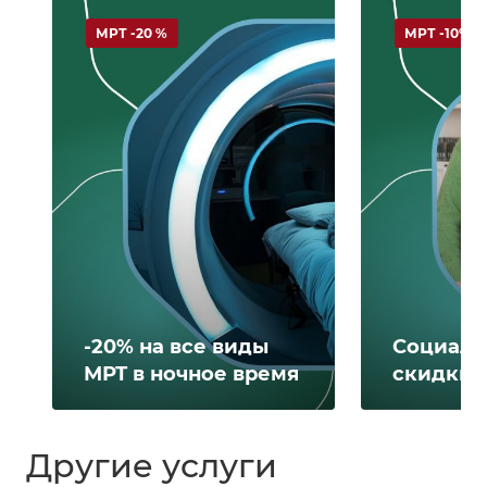
МРТ -20 %
МРТ -10%
-20% на все виды
Социаль
МРТ в ночное время
скидки 
Другие услуги