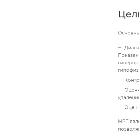
Цел
Основны
Диагн
Показан
гиперпр
гипофиз
Контр
Оценк
удалени
Оценк
МРТ явл
позволя