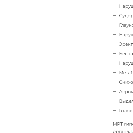
Наруш
Судор
Глаук
Наруш
Эрект
Беспл
Наруш
Метаб
Сниже
Акром
Выдел
Голов
МРТ гип
органа.