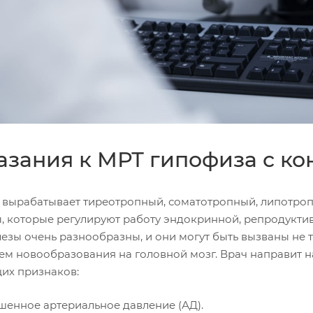
азания к МРТ гипофиза с к
 вырабатывает тиреотропный, соматотропный, липотро
, которые регулируют работу эндокринной, репродукти
лезы очень разнообразны, и они могут быть вызваны не
ем новообразования на головной мозг. Врач направит н
их признаков:
енное артериальное давление (АД).