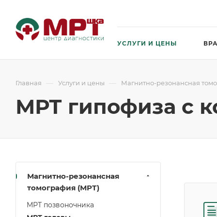
УСЛУГИ И ЦЕНЫ
ВР
—
—
Главная
Услуги и цены
Магнитно-резонансная томо
МРТ гипофиза с к
Магнитно-резонансная
томография (МРТ)
МРТ позвоночника