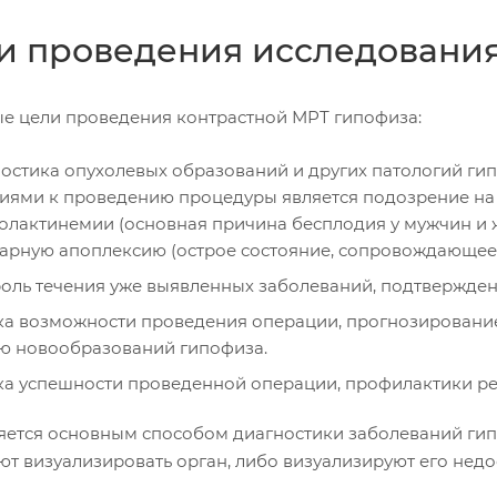
и проведения исследовани
е цели проведения контрастной МРТ гипофиза:
остика опухолевых образований и других патологий ги
иями к проведению процедуры является подозрение на 
олактинемии (основная причина бесплодия у мужчин и ж
арную апоплексию (острое состояние, сопровождающее
оль течения уже выявленных заболеваний, подтвержден
а возможности проведения операции, прогнозирование 
ю новообразований гипофиза.
а успешности проведенной операции, профилактики ре
яется основным способом диагностики заболеваний гипо
ют визуализировать орган, либо визуализируют его нед