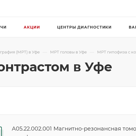
АЧИ
АКЦИИ
ЦЕНТРЫ ДИАГНОСТИКИ
ВА
—
—
графия (МРТ) в Уфе
МРТ головы в Уфе
МРТ гипофиза с ко
онтрастом в Уфе
A05.22.002.001 Магнитно-резонансная том