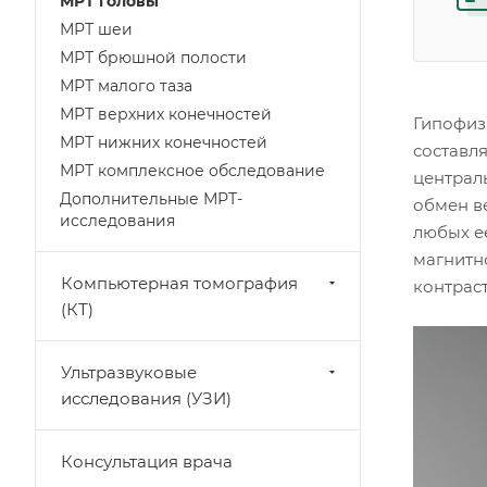
МРТ головы
МРТ шеи
МРТ брюшной полости
МРТ малого таза
МРТ верхних конечностей
Гипофиз
МРТ нижних конечностей
составля
МРТ комплексное обследование
централ
Дополнительные МРТ-
обмен в
исследования
любых е
магнитн
Компьютерная томография
контрас
(КТ)
Ультразвуковые
исследования (УЗИ)
Консультация врача