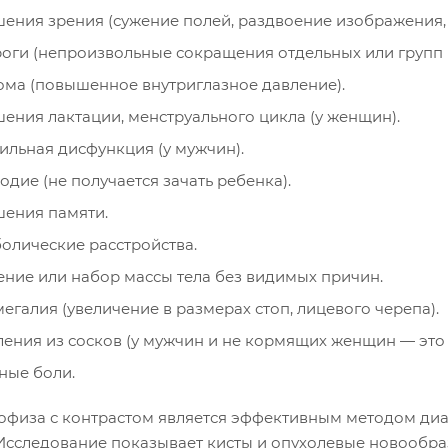
ения зрения (сужение полей, раздвоение изображения, 
оги (непроизвольные сокращения отдельных или групп
ома (повышенное внутриглазное давление).
ения лактации, менструального цикла (у женщин).
ильная дисфункция (у мужчин).
одие (не получается зачать ребенка).
ения памяти.
олические расстройства.
ние или набор массы тела без видимых причин.
егалия (увеличение в размерах стоп, лицевого черепа).
ения из сосков (у мужчин и не кормящих женщин — это 
ные боли.
офиза с контрастом является эффективным методом ди
 Исследование показывает кисты и опухолевые новообр