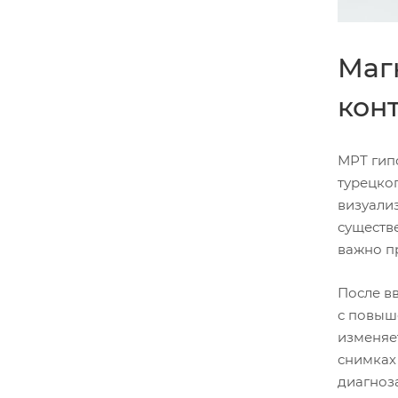
Маг
кон
МРТ гип
турецко
визуали
существ
важно п
После вв
с повыш
изменяе
снимках
диагноза