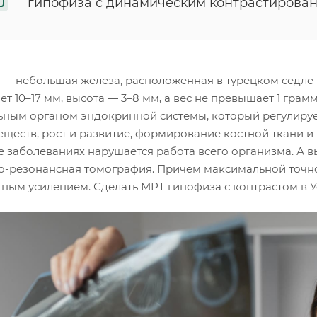
гипофиза с динамическим контрастирова
 — небольшая железа, расположенная в турецком седле 
ет 10–17 мм, высота — 3–8 мм, а вес не превышает 1 гра
ьным органом эндокринной системы, который регулирует
еществ, рост и развитие, формирование костной ткани 
е заболеваниях нарушается работа всего организма. А 
о-резонансная томография. Причем максимальной точн
тным усилением. Сделать МРТ гипофиза с контрастом в 