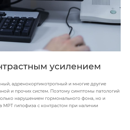
онтрастным усилением
пный, адренокортикотропный и многие другие
вной и прочих систем. Поэтому симптомы патологий
 только нарушением гормонального фона, но и
а МРТ гипофиза с контрастом при наличии