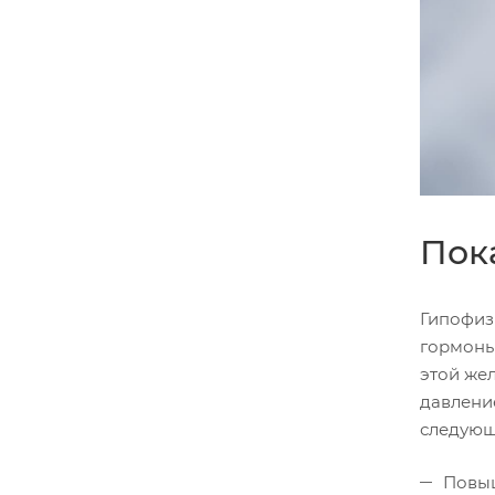
Пок
Гипофиз
гормоны
этой же
давлени
следующ
Повыш