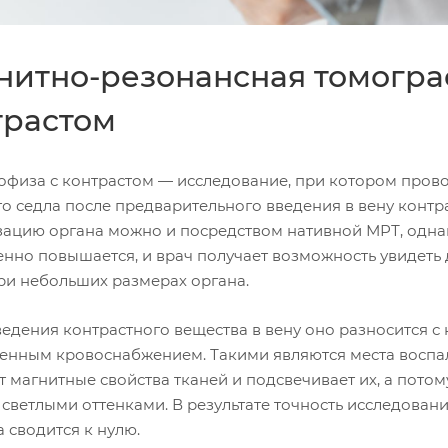
нитно-резонансная томогра
трастом
офиза с контрастом — исследование, при котором пров
го седла после предварительного введения в вену контр
зацию органа можно и посредством нативной МРТ, одна
енно повышается, и врач получает возможность увидеть 
ри небольших размерах органа.
едения контрастного вещества в вену оно разносится с 
енным кровоснабжением. Такими являются места воспале
т магнитные свойства тканей и подсвечивает их, а пото
 светлыми оттенками. В результате точность исследован
 сводится к нулю.