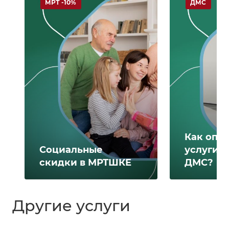
МРТ -10%
ДМС
Как опл
Социальные
услуги 
скидки в МРТШКЕ
ДМС?
Другие услуги