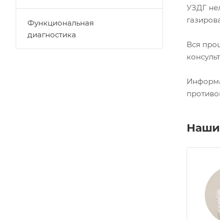
УЗДГ нел
газиров
Функциональная
диагностика
Вся проц
консуль
Информа
противо
Наши