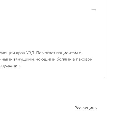
икующий врач УЗД. Помогает пациентам с
нными тянущими, ноющими болями в паховой
спускания.
Все акции