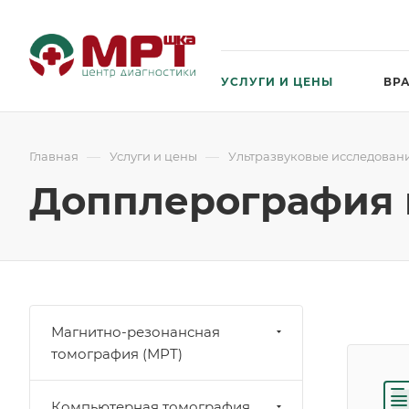
УСЛУГИ И ЦЕНЫ
ВР
—
—
Главная
Услуги и цены
Ультразвуковые исследовани
Допплерография 
Магнитно-резонансная
томография (МРТ)
Компьютерная томография