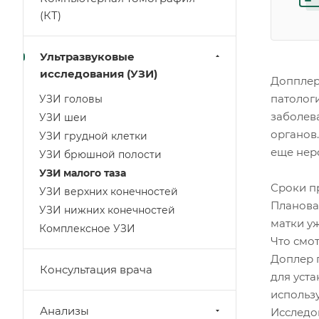
(КТ)
Ультразвуковые
исследования (УЗИ)
Допплер
патолог
УЗИ головы
заболев
УЗИ шеи
органов
УЗИ грудной клетки
еще нер
УЗИ брюшной полости
УЗИ малого таза
Сроки п
УЗИ верхних конечностей
Плановая
УЗИ нижних конечностей
матки у
Комплексное УЗИ
Что смо
Доплер п
Консультация врача
для уста
использ
Анализы
Исследов