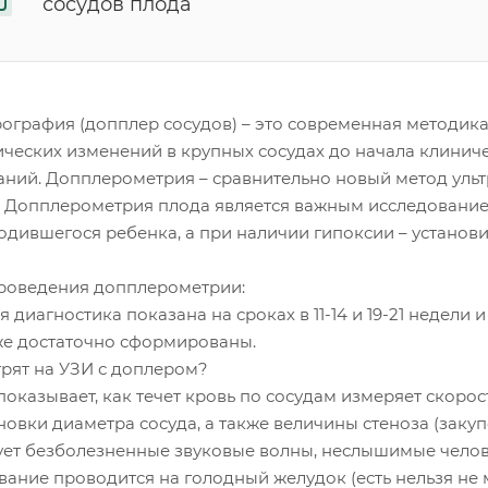
сосудов плода
ография (допплер сосудов) – это современная методика
ических изменений в крупных сосудах до начала клинич
аний. Допплерометрия – сравнительно новый метод уль
. Допплерометрия плода является важным исследование
одившегося ребенка, а при наличии гипоксии – установи
роведения допплерометрии:
 диагностика показана на сроках в 11-14 и 19-21 недели и
же достаточно сформированы.
трят на УЗИ с доплером?
оказывает, как течет кровь по сосудам измеряет скорос
новки диаметра сосуда, а также величины стеноза (зак
ует безболезненные звуковые волны, неслышимые челов
ание проводится на голодный желудок (есть нельзя не ме