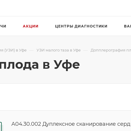
АЧИ
АКЦИИ
ЦЕНТРЫ ДИАГНОСТИКИ
ВА
—
—
я (УЗИ) в Уфе
УЗИ малого таза в Уфе
Допплерография пл
плода в Уфе
A04.30.002 Дуплексное сканирование серд