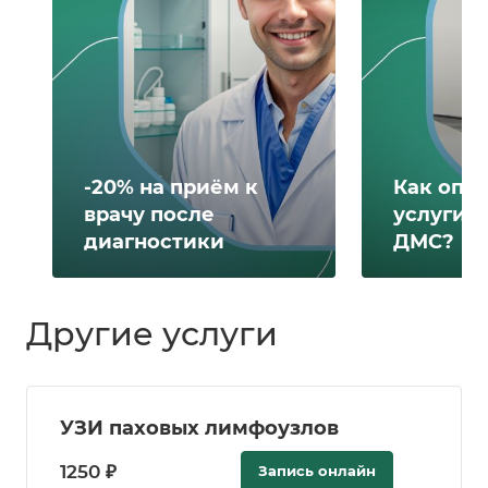
-20% на приём к
Как опл
врачу после
услуги 
диагностики
ДМС?
Другие услуги
УЗИ паховых лимфоузлов
1250 ₽
Запись онлайн