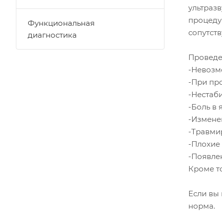
ультраз
процеду
Функциональная
сопутст
диагностика
Проведе
-Невозмо
-При пр
-Нестаб
-Боль в 
-Измене
-Травми
-Плохие
-Появлен
Кроме т
Если вы
норма.