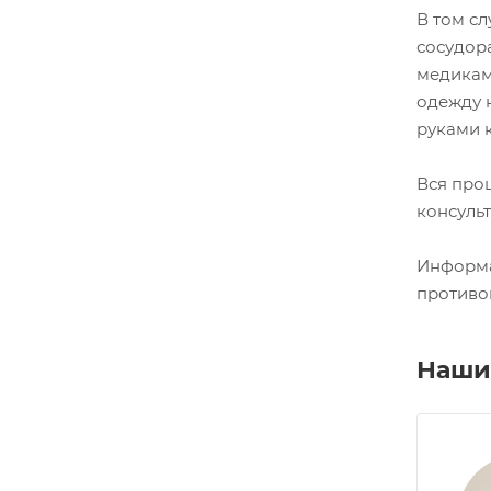
В том сл
сосудор
медикам
одежду н
руками к
Вся проц
консуль
Информа
противо
Наши