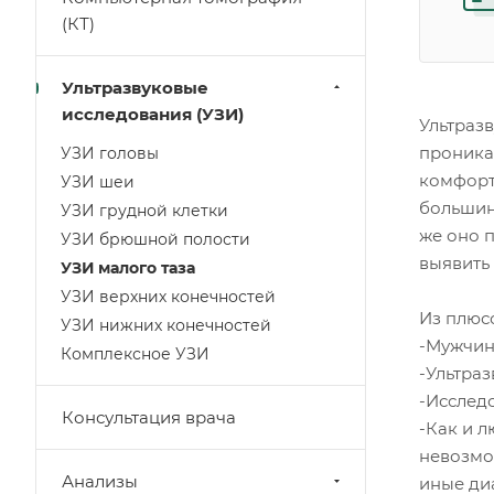
(КТ)
Ультразвуковые
исследования (УЗИ)
Ультраз
проника
УЗИ головы
комфорт
УЗИ шеи
большин
УЗИ грудной клетки
же оно 
УЗИ брюшной полости
выявить 
УЗИ малого таза
УЗИ верхних конечностей
Из плюс
УЗИ нижних конечностей
-Мужчин
Комплексное УЗИ
-Ультра
-Исслед
Консультация врача
-Как и 
невозмо
Анализы
иные ди