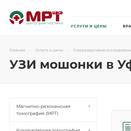
УСЛУГИ И ЦЕНЫ
ВР
—
—
Главная
Услуги и цены
Ультразвуковые исследовани
УЗИ мошонки в У
Магнитно-резонансная
томография (МРТ)
Компьютерная томография