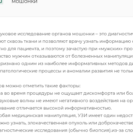
мошонки
вуковое исследование органов мошонки – это диагности
ют сквозь ткани и позволяют врачу узнать информацию 
но для пациента, и поэтому зачастую при «мужских» про
ство мужчин отказываются от болезненных манипуляций.
признано одним из наиболее информативных методов диа
патологические процессы и аномалии развития не только
ов можно отметить такие факторы:
а во время процедуры не ощущает дискомфорта или бо
звуковые волны не имеют негативного воздействия на ор
ование отличается высокой информативностью.
любая медицинская манипуляция, УЗИ имеет один недос
жно узнать, злокачественная опухоль или доброкачеств
агностические исследования (обычно биопсия).из-за с