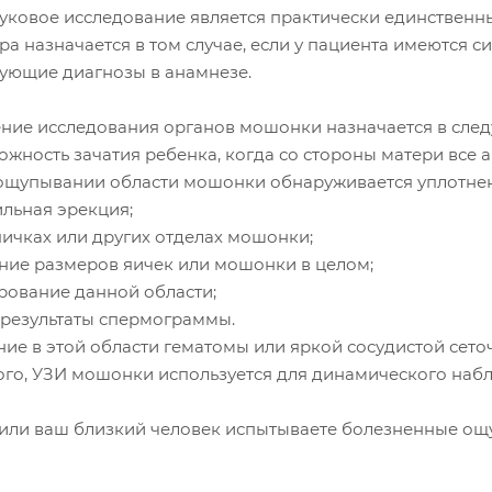
вуковое исследование является практически единственн
ра назначается в том случае, если у пациента имеются 
вующие диагнозы в анамнезе.
ние исследования органов мошонки назначается в след
жность зачатия ребенка, когда со стороны матери все 
ощупывании области мошонки обнаруживается уплотнен
ильная эрекция;
яичках или других отделах мошонки;
ние размеров яичек или мошонки в целом;
рование данной области;
 результаты спермограммы.
ие в этой области гематомы или яркой сосудистой сето
ого, УЗИ мошонки используется для динамического наб
 или ваш близкий человек испытываете болезненные ощ