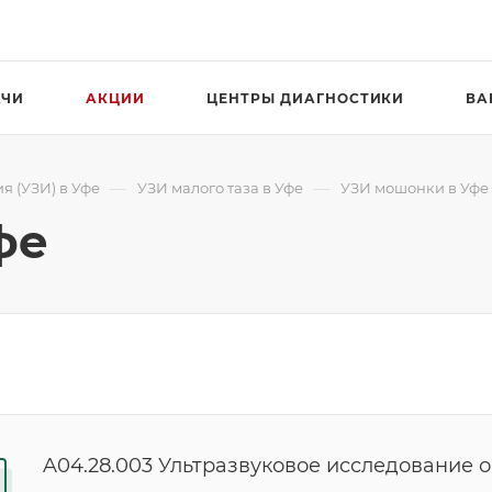
АЧИ
АКЦИИ
ЦЕНТРЫ ДИАГНОСТИКИ
ВА
—
—
я (УЗИ) в Уфе
УЗИ малого таза в Уфе
УЗИ мошонки в Уфе
фе
A04.28.003 Ультразвуковое исследование 