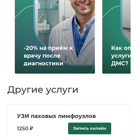
-20% на приём к
Как опл
врачу после
услуги 
диагностики
ДМС?
Другие услуги
УЗИ паховых лимфоузлов
1250 ₽
Запись онлайн