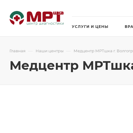
УСЛУГИ И ЦЕНЫ
ВР
—
—
Главная
Наши центры
Медцентр МРТшка г. Волгогра
Медцентр МРТшка 