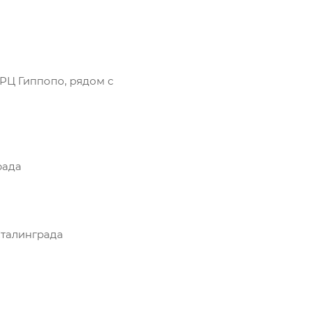
ТРЦ Гиппопо, рядом с
рада
Сталинграда