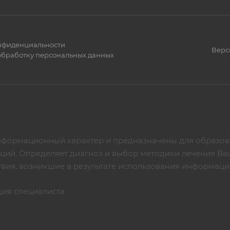
нфиденциальности
Верс
 обработку персональных данных
нформационный характер и предназначены для образова
аций. Определяет диагноз и выбор методики лечения Ва
твия, возникшие в результате использования информац
ция специалиста