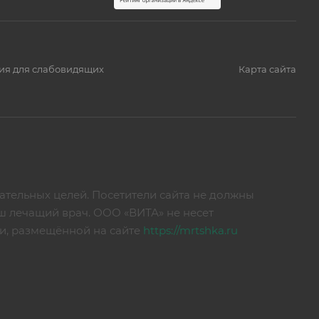
ия для слабовидящих
Карта сайта
тельных целей. Посетители сайта не должны
ш лечащий врач. ООО «ВИТА» не несет
ии, размещённой на сайте
https://mrtshka.ru