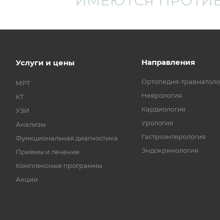
ИМЕЮТСЯ ПРОТИ
Направления
Услуги и цены
Ортопедия-травматоло
МРТ
Неврология
КТ
Кардиология
УЗИ
Урология
Анализы
Гастроэнтерология
Функциональная диагностика
Эндокринология
Приёмы и лечение
Комплексные программы
Акции