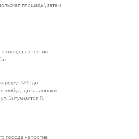
ольская площадь", затем
го города напротив
а».
маршрут №51 до
роллейбус), до остановки
. Энтузиастов 11.
го города напротив