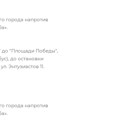
го города напротив
а».
 до "Площади Победы",
бус), до остановки
. Энтузиастов 11.
го города напротив
а».