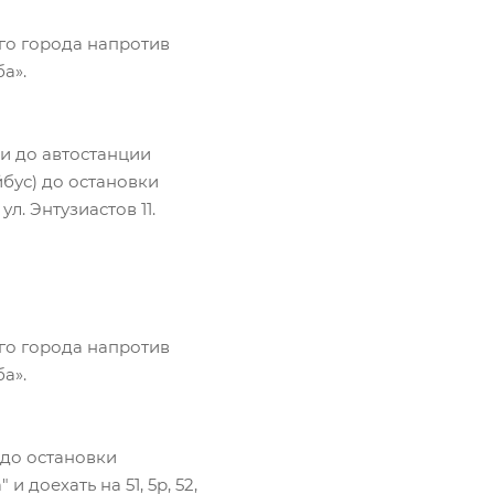
го города напротив
а».
и до автостанции
йбус) до остановки
. Энтузиастов 11.
го города напротив
а».
до остановки
 доехать на 51, 5р, 52,