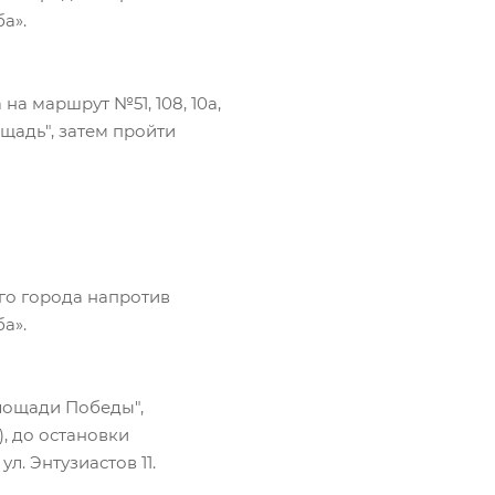
а».
а маршрут №51, 108, 10а,
ощадь", затем пройти
го города напротив
а».
лощади Победы",
), до остановки
. Энтузиастов 11.