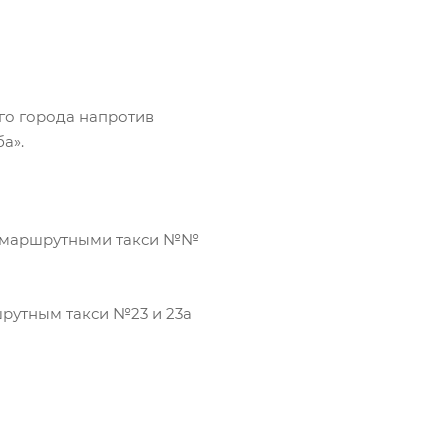
го города напротив
а».
53, маршрутными такси №№
рутным такси №23 и 23а