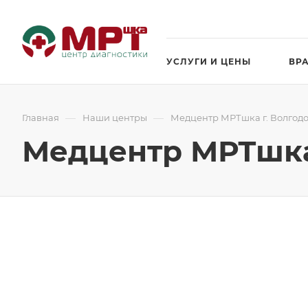
УСЛУГИ И ЦЕНЫ
ВР
—
—
Главная
Наши центры
Медцентр МРТшка г. Волгодонс
Медцентр МРТшка г