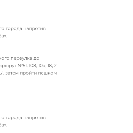
го города напротив
а».
ого переулка до
рут №51, 108, 10а, 18, 2
ь", затем пройти пешком
го города напротив
а».