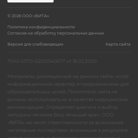
© 2026 ООО «ВИТА»
Политика конфиденциальности
Согласие на обработку персональных данных
Версия для слабовидящих
Карта сайта
Л041-01170-02/00340677 от 18.02.2020
Материалы, размещенные на данном сайте, носят
информационный характер и предназначены для
образовательных целей. Посетители сайта не
должны использовать их в качестве медицинских
рекомендаций. Определяет диагноз и выбор
методики лечения Ваш лечащий врач. ООО
«ВИТА» не несет ответственности за возможные
негативные последствия, возникшие в результате
использования информации, размещённой на