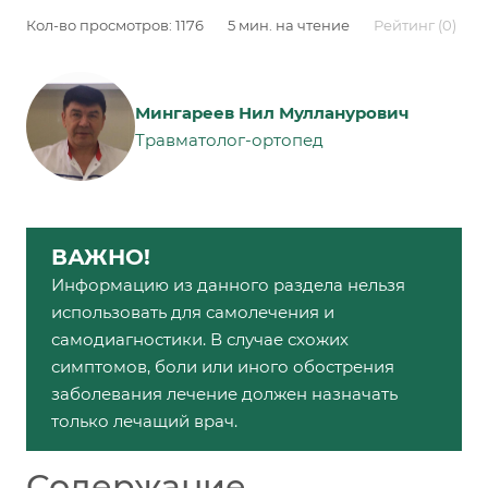
Кол-во просмотров: 1176
5 мин. на чтение
Рейтинг
(0)
Мингареев Нил Мулланурович
Травматолог-ортопед
ВАЖНО!
Информацию из данного раздела нельзя
использовать для самолечения и
самодиагностики. В случае схожих
симптомов, боли или иного обострения
заболевания лечение должен назначать
только лечащий врач.
Содержание