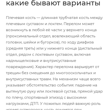
какие бывают варианты
Плечевая кость — длинная трубчатая кость между
плечевым суставом и локтем. Перелом может
возникнуть в любой её части: у верхнего конца
(проксимальный отдел, вовлекающий область
головки, шейки и бугорков), по ходу диафиза
(средняя треть) или у нижнего конца (дистальный
отдел, рядом с локтевым суставом, включая
надмыщелковые и внутрисуставные
повреждения). Характер перелома варьирует от
трещин без смещения до многооскольчатых и
внутрисуставных травм. На механизм чаще всего
указывает обстоятельство события: падение на
вытянутую руку или локтевой сустав, прямой удар
по плечу, спортивный эпизод с высокими
нагрузками, ДТП. У пожилых людей важную роль
играет остеопороз: кость ломается при